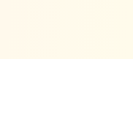
À propos
L'Atelier AirFryer est votre guide ultime pour maîtriser la cuisine
à l'air chaud. Découvrez des recettes savoureuses, des astuces
et des conseils d'experts.
Pour les airfryer addicts, les amateurs de cuisine et les