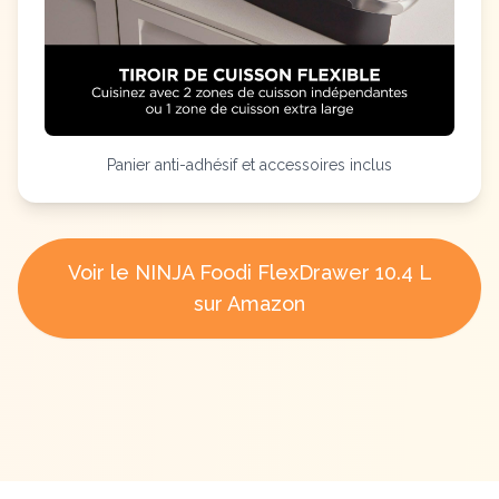
Panier anti-adhésif et accessoires inclus
Voir le NINJA Foodi FlexDrawer 10.4 L
sur Amazon