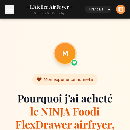
L'Atelier AirFryer
Langue
So crispy Too Crunchy
M
Mon expérience honnête
Pourquoi j'ai acheté
le NINJA Foodi
FlexDrawer airfryer,